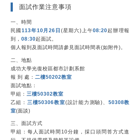
面試作業注意事項
一、時間
民國
113年10月26日
(星期六)上午
08:20
起辦理報
到，
08:30
起面試。
個人報到及面試時間請參見面試時間表(如附件)。
二、地點
成功大學光復校區都市計劃系館
報 到 處：
二樓50202教室
面試地點：
甲組：
三樓50302教室
乙組：
三樓50306教室
(設計能力測驗)、
50308教
室
(面談)
三、面試方式
甲組：每人面試時間10分鐘，採口頭問答方式進