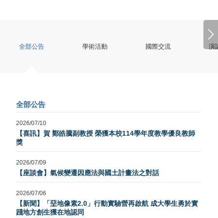
全部公告
學術活動
國際交流
演
全部公告
2026/07/10
【喜訊】賀 鄭皓騰副教授 榮獲本校114學年度教學優良教師
獎
2026/07/09
【座談會】氣候變遷因應法與國土計畫法之對話
2026/07/06
【新聞】「堊地像素2.0」行動實驗營再啟航 成大學生勇於實
踐地方創生獲在地認同