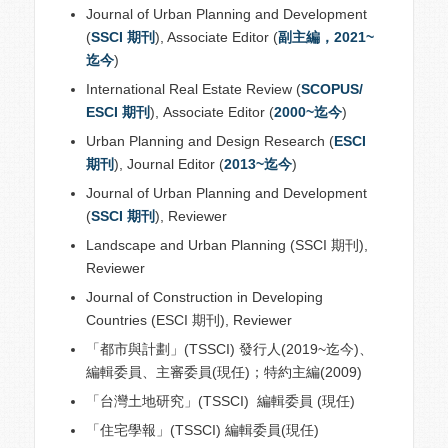
Journal of Urban Planning and Development
(
SSCI 期刊
), Associate Editor (
副主編，2021~
迄今
)
International Real Estate Review (
SCOPUS/
ESCI 期刊
)
,
Associate Editor (
2000~迄今
)
Urban Planning and Design Research (
ESCI
期刊
)
,
Journal Editor (
2013~迄今
)
Journal of Urban Planning and Development
(
SSCI 期刊
), Reviewer
Landscape and Urban Planning (SSCI 期刊),
Reviewer
Journal of Construction in Developing
Countries (ESCI 期刊), Reviewer
「都市與計劃」(TSSCI) 發行人(2019~迄今)、
編輯委員、主審委員(現任)；特約主編(2009)
「台灣土地研究」(TSSCI) 編輯委員 (現任)
「住宅學報」(TSSCI) 編輯委員(現任)