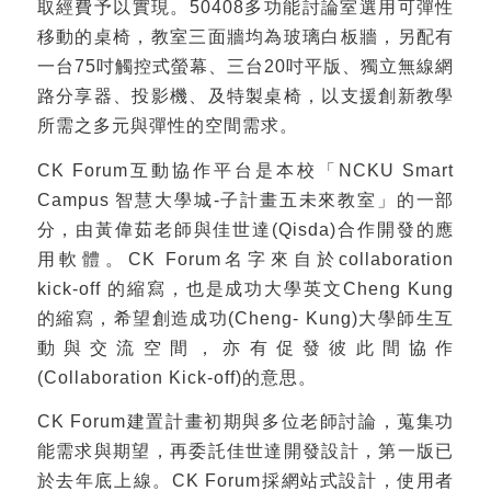
取經費予以實現。50408多功能討論室選用可彈性
移動的桌椅，教室三面牆均為玻璃白板牆，另配有
一台75吋觸控式螢幕、三台20吋平版、獨立無線網
路分享器、投影機、及特製桌椅，以支援創新教學
所需之多元與彈性的空間需求。
CK Forum互動協作平台是本校「NCKU Smart
Campus 智慧大學城-子計畫五未來教室」的一部
分，由黃偉茹老師與佳世達(Qisda)合作開發的應
用軟體。CK Forum名字來自於collaboration
kick-off 的縮寫，也是成功大學英文Cheng Kung
的縮寫，希望創造成功(Cheng- Kung)大學師生互
動與交流空間，亦有促發彼此間協作
(Collaboration Kick-off)的意思。
CK Forum建置計畫初期與多位老師討論，蒐集功
能需求與期望，再委託佳世達開發設計，第一版已
於去年底上線。CK Forum採網站式設計，使用者