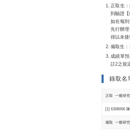
正取生：錄
到驗證【
如在報到
先行辦理
得以未接
備取生：
成績單預
註2之規
錄取名
正取 一般研究
[1] 6308006
備取 一般研究