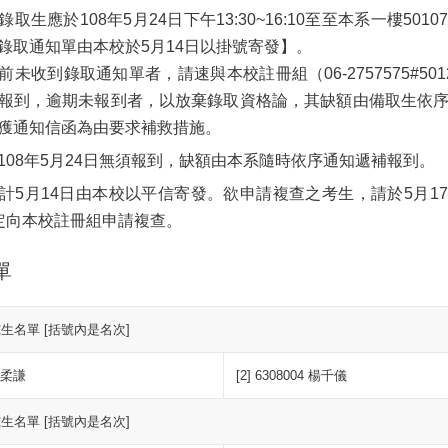
取生應於108年5月24日下午13:30~16:10至至本系一樓501
錄取通知單由本校於5月14日以掛號寄發】。
前未收到錄取通知單者，請速與本校註冊組（06-2757575#50
報到，逾期未報到者，以放棄錄取資格論，其缺額由備取生依
獲通知信函為由要求補救措施。
108年5月24日無須報到，缺額由本系隨時依序通知遞補報到。
計5月14日由本校以平信寄發。欲申請複查之考生，請於5月1
定向本校註冊組申請複查。
單
生名單 [括號內是名次]
 陳柔謙
[2] 6308004 楊千儀
生名單 [括號內是名次]