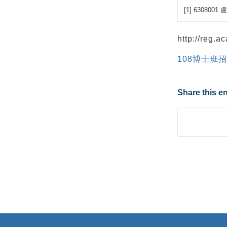
[1] 6308001
http://reg.a
108博士班
Share this en