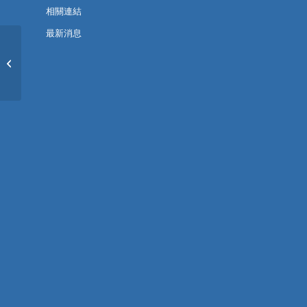
相關連結
最新消息
南臺科技大學地方創意發展中心誠徵
地方創生規劃師一名