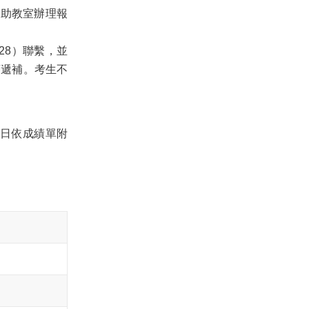
07助教室辦理報
128）聯繫，並
序遞補。考生不
7日依成績單附