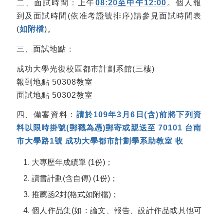
二、面試時間：上午
08:20至中午12:00
。個人報
到及面試時間(依准考證號排序)請參見面試時間表
(
如附檔
)。
三、面試地點：
成功大學光復校區都市計劃系館(三樓)
報到地點 50308教室
面試地點 50302教室
四、備審資料：
請於
109年3月6日(含)前
將下列資
料以限時掛號(郵戳為憑)郵寄或親送至 70101 台南
市大學路1號 成功大學都市計劃學系助教室 收
大專歷年成績單 (1份)；
讀書計劃(含自傳) (1份)；
推薦函2封(格式如附檔)；
個人作品集(如：論文、報告、設計作品或其他可