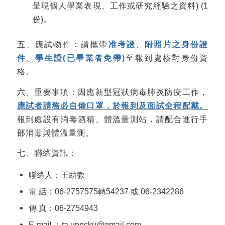
呈現個人學業表現、工作或研究經驗之資料) (1
份)。
五、應試物件：請攜帶
准考證
、
附照片之身份證
件
、
學生證(已畢業者免帶)
至報到處核對身份資
格。
六、重要事項：因應新型冠狀病毒肺炎防疫工作，
應試者請務必自備口罩，於報到及面試全程配戴。
報到處設有消毒酒精、體溫量測站，請配合進行手
部消毒與體溫量測。
七、聯絡資訊：
聯絡人：王助教
電 話：06-2757575轉54237 或 06-2342286
傳 真：06-2754943
E-mail ：ta.upncku@gmail.com