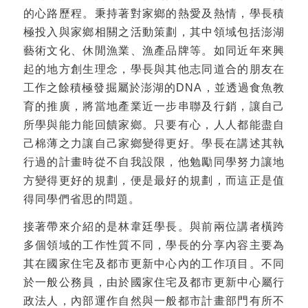
的心路歷程。秉持著對家鄉的熱愛及熱情，學長積
極投入與家鄉相關之活動策劃，其中領域包括澎湖
藝術文化、休閒漁業、漁產品牌等。如同近年來興
起的地方創生理念，學長與其他志同道合的朋友在
工作之餘積極發掘屬於澎湖的DNA，並透過食魚教
育的推廣，將當地產業近一步串聯及行銷，讓自己
所學與能力能回饋家鄉。只要有心，人人都能盡自
己棉薄之力讓自己家鄉變得更好。學長在講述其執
行過的計畫時從不自我設限，他勉勵同學努力讓地
方變得更好的規劃，便是最好的規劃，而這正是值
得同學們省思的問題。
接著帶來介紹的是林韋廷學長。與前兩位講者橫跨
多個領域的工作性質不同，學長的分享內容主要為
其在國家住宅及都市更新中心內的工作項目。不同
於一般公務員，由於國家住宅及都市更新中心屬行
政法人，內部運作自然與一般都市計畫部門有所不