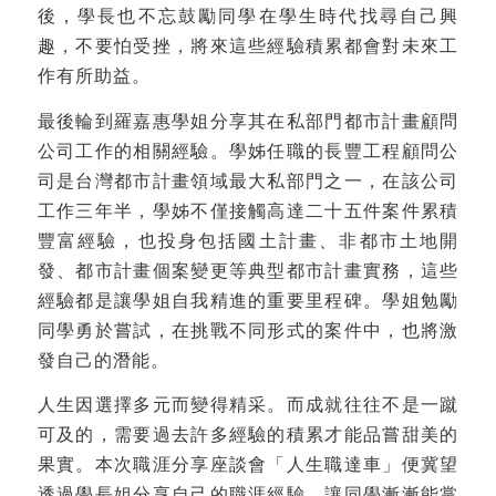
後，學長也不忘鼓勵同學在學生時代找尋自己興
趣，不要怕受挫，將來這些經驗積累都會對未來工
作有所助益。
最後輪到羅嘉惠學姐分享其在私部門都市計畫顧問
公司工作的相關經驗。學姊任職的長豐工程顧問公
司是台灣都市計畫領域最大私部門之一，在該公司
工作三年半，學姊不僅接觸高達二十五件案件累積
豐富經驗，也投身包括國土計畫、非都市土地開
發、都市計畫個案變更等典型都市計畫實務，這些
經驗都是讓學姐自我精進的重要里程碑。學姐勉勵
同學勇於嘗試，在挑戰不同形式的案件中，也將激
發自己的潛能。
人生因選擇多元而變得精采。而成就往往不是一蹴
可及的，需要過去許多經驗的積累才能品嘗甜美的
果實。本次職涯分享座談會「人生職達車」便冀望
透過學長姐分享自己的職涯經驗，讓同學漸漸能掌