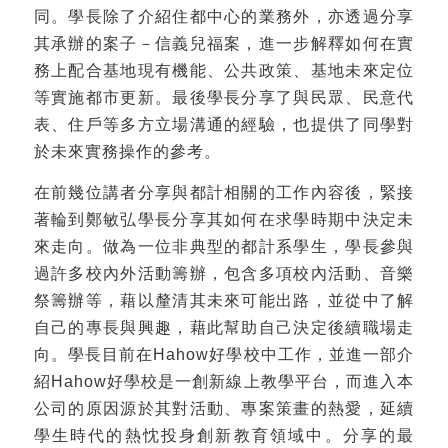
同。學長除了介紹住都中心的業務外，亦透過分享
其承辦的案子－信義兒福案，進一步解釋如何在實
務上配合基地現有機能、公共政策、基地未來定位
等實施都市更新。最後學長分享了與民眾、民意代
表、住戶等多方立場溝通的經驗，也提供了同學對
於未來實務操作的參考。
在前幾位講者分享與都計相關的工作內容後，緊接
著輪到鄭敏弘學長分享其如何在求學時期中決定未
來走向。做為一位非典型的都計系學生，學長參與
過許多校內外活動籌辦，包含多項校內活動、音樂
祭籌辦等，藉以釐清其未來可能出路，並從中了解
自己的專長與興趣，藉此幫助自己決定後續職場走
向。學長目前在Hahow好學校中工作，並進一部介
紹Hahow好學校是一創新線上教學平台，而進入本
公司的原因源於其對活動、專案策畫的熱愛，延續
學生時代的熱忱投身創新教育領域中。分享的最