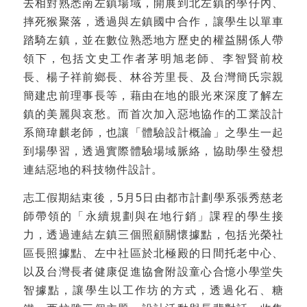
去相對熟悉南左鎮場域，開展到北左鎮的學仔內、
摔死猴聚落，透過與左鎮國中合作，讓學生以單車
踏騎左鎮，並在數位熟悉地方歷史的權益關係人帶
領下，包括文史工作者茅明旭老師、李智賢前校
長、楊子祥前鄉長、林谷芳里長、及台灣簡氏宗親
簡建忠前理事長等，藉由在地的眼光來深度了解左
鎮的美麗與哀愁。而首次加入惡地協作的工業設計
系簡瑋麒老師，也讓「體驗設計概論」之學生一起
到場學習，透過實際體驗場域脈絡，協助學生發想
連結惡地的科技物件設計。
志工假期結束後，5月5日由都市計劃學系張秀慈老
師帶領的「永續規劃與在地行銷」課程的學生接
力，透過連結左鎮三個照顧關懷據點，包括光榮社
區長照據點、左中社區於北極殿的日間托老中心、
以及台灣長者健康促進協會附設童心合憶小學堂失
智據點，讓學生以工作坊的方式，透過化石、糖