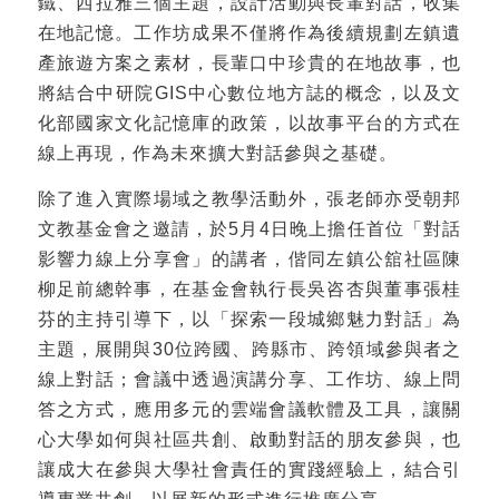
鐵、西拉雅三個主題，設計活動與長輩對話，收集
在地記憶。工作坊成果不僅將作為後續規劃左鎮遺
產旅遊方案之素材，長輩口中珍貴的在地故事，也
將結合中研院GIS中心數位地方誌的概念，以及文
化部國家文化記憶庫的政策，以故事平台的方式在
線上再現，作為未來擴大對話參與之基礎。
除了進入實際場域之教學活動外，張老師亦受朝邦
文教基金會之邀請，於5月4日晚上擔任首位「對話
影響力線上分享會」的講者，偕同左鎮公舘社區陳
柳足前總幹事，在基金會執行長吳咨杏與董事張桂
芬的主持引導下，以「探索一段城鄉魅力對話」為
主題，展開與30位跨國、跨縣市、跨領域參與者之
線上對話；會議中透過演講分享、工作坊、線上問
答之方式，應用多元的雲端會議軟體及工具，讓關
心大學如何與社區共創、啟動對話的朋友參與，也
讓成大在參與大學社會責任的實踐經驗上，結合引
導專業共創，以展新的形式進行推廣分享。