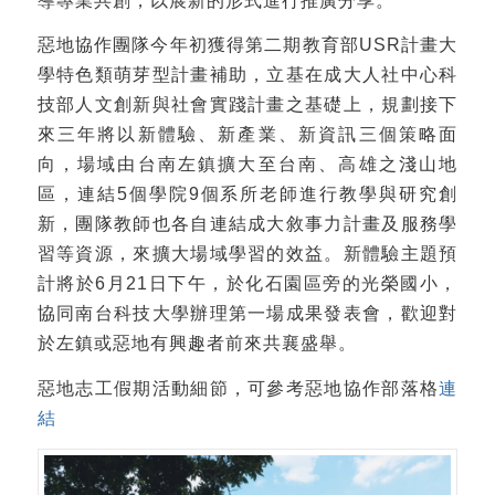
惡地協作團隊今年初獲得第二期教育部USR計畫大
學特色類萌芽型計畫補助，立基在成大人社中心科
技部人文創新與社會實踐計畫之基礎上，規劃接下
來三年將以新體驗、新產業、新資訊三個策略面
向，場域由台南左鎮擴大至台南、高雄之淺山地
區，連結5個學院9個系所老師進行教學與研究創
新，團隊教師也各自連結成大敘事力計畫及服務學
習等資源，來擴大場域學習的效益。新體驗主題預
計將於6月21日下午，於化石園區旁的光榮國小，
協同南台科技大學辦理第一場成果發表會，歡迎對
於左鎮或惡地有興趣者前來共襄盛舉。
惡地志工假期活動細節，可參考惡地協作部落格
連
結