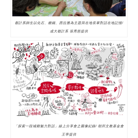
都計系師生以化石、糖鐵、西拉雅為主題與在地長輩對話在地記憶/
成大都計系 張秀慈提供
「探索一段城鄉魅力對話」線上分享會之圖像紀錄/ 朝邦文教基金會
王寧提供