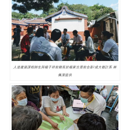
人道建築課程師生與楊子祥前鄉長於楊家古厝前合影/成大都計系 林
佩潔提供