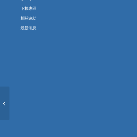
下載專區
相關連結
最新消息
【公告】第二十五屆國
土規劃論壇學生論文獎
得獎名單