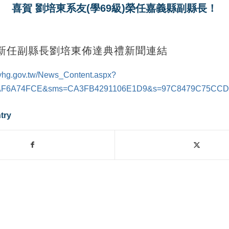
喜賀 劉培東系友(學69級)榮任嘉義縣副縣長！
新任副縣長劉培東佈達典禮新聞連結
cyhg.gov.tw/News_Content.aspx?
AF6A74FCE&sms=CA3FB4291106E1D9&s=97C8479C75CC
try