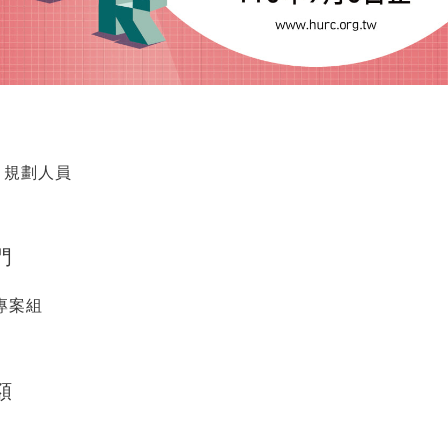
）規劃人員
門
專案組
額