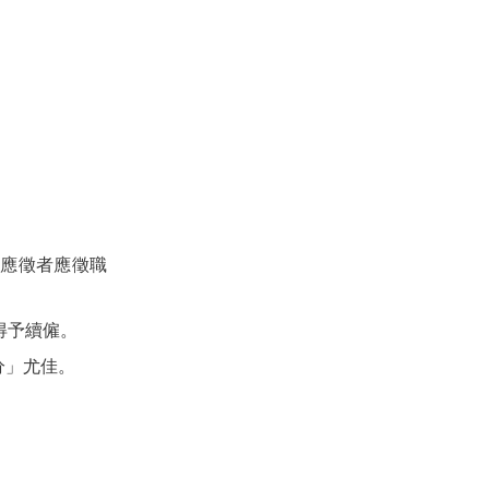
應徵者應徵職
得予續僱。
分」尤佳。