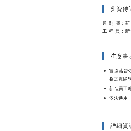
薪資待
規 劃 師：新台
工 程 員：新台
注意事
實際薪資
務之實際
新進員工
依法進用
詳細資