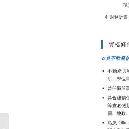
視
財務計畫
資格條
☆具不動產
不動產與
所、學位
曾任職於事
具合建價
等實務經
價、地政
熟悉 Offi
國立成功大學都市計劃
學系111、112學年繁星