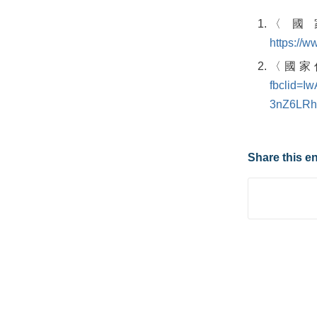
〈國
https://
〈國家
fbclid=
3nZ6LR
Share this en