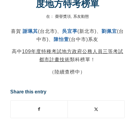
度地方特考榜單
在：
榮譽獎項
,
系友動態
喜賀
謝珮其
(台北市)、
吳宜葶
(新北市)、
劉佩宜
(台
中市)、
陳怡萱
(台中市)系友
高中
109年度特種考試地方政府公務人員三等考試
都市計畫技術
類科榜單！
（陸續查榜中）
Share this entry