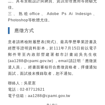
二、具有景觀設計與網頁、資訊管理應用等經驗尤
佳。
三、熟稔office、Adobe Ps Ai Indesign、
Photoshop等軟體尤佳。
應徵方式
意者請將檢附履歷表(簡式)、最高學歷畢業證書及
經歷等證明資料影本，於111年7月15日前以電子
郵件寄至內政部營建署都市計畫組吳先生收
(aa1288@cpami.gov.tw) ，email請註明「應徵派
遣人員」。經書面審核符合應徵資格者，擇優通知
面試，面試後未獲錄取者，恕不通知。
聯絡人：吳星憲
電話：02-87712621
電子信箱：aa1288@cpami.gov.tw