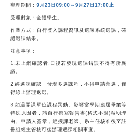
辦理期間：
9
月
23
日
09:00
～
9
月
27
日
17:00
止
受理對象：全體學生。
作業方式：自行登入課程資訊及選課系統選課，確
認選課結果。
注意事項：
1.未上網確認者,日後若發現選課錯誤不得有所異
議。
2.經選課確認，發現多選課程，不得申請棄選，僅
得線上辦理退選。
3.如遇開課單位課程異動、影響當學期應屆畢業等
特殊原因者，請自行撰寫報告書(格式不限)敍明理
由、申請人簽章，經授課老師、系主任核准後至註
冊組經主管核可後辦理選課相關事宜。