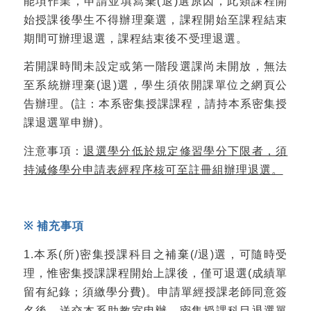
能項作業，申請並填寫棄(退)選原因，此類課程開
始授課後學生不得辦理棄選，課程開始至課程結束
期間可辦理退選，課程結束後不受理退選。
若開課時間未設定或第一階段選課尚未開放，無法
至系統辦理棄(退)選，學生須依開課單位之網頁公
告辦理。(註：本系密集授課課程，請持本系密集授
課退選單申辦)。
注意事項：
退選學分低於規定修習學分下限者，須
持減修學分申請表經程序核可至註冊組辦理退選。
※
補充事項
1.本系(所)密集授課科目之補棄(/退)選，可隨時受
理，惟密集授課課程開始上課後，僅可退選(成績單
留有紀錄；須繳學分費)。申請單經授課老師同意簽
名後，送交本系助教室申辦。密集授課科目退選單