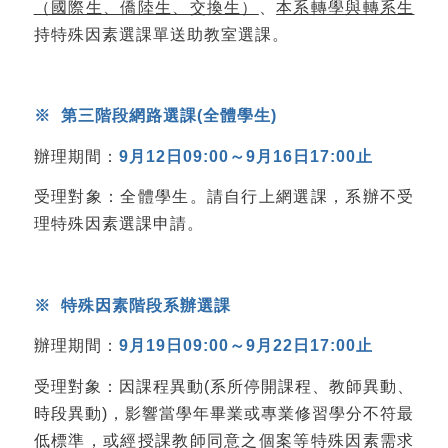
（國際生、僑陸生、交換生）
、
本系轉學與轉系生
持特殊因素選課單送助教室選課。
※
第三階段網路選課
(
全體學生
)
辦理期間：
9
月
12
日
09:00
～
9
月
16
日
17:00
止
受理對象：全體學生。請自行上網選課，系辦不受
理特殊因素選課申請。
※
特殊因素階段系辦選課
辦理期間：
9
月
19
日
09:00
～
9
月
22
日
17:00
止
受理對象：因課程異動(系所停開課程、教師異動、
時段異動)，影響當學年畢業或專業修習學分不符最
低標準，或經授課教師同意之個案等特殊因素需求