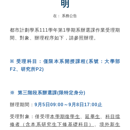
明
在：
系務公告
都市計劃學系111學年第1學期系辦選課作業受理期
間、對象、辦理程序如下，請參照辦理。
※
受理科目：僅限本系開授課程
(
系號：大學部
F2
、研究所
P2)
※
第三階段系辦選課
(
限特定身分
)
辦理期間：
9
月
5
日
09:00
～
9
月
8
日
17:00
止
受理對象：僅受理
本學期復學生
、
延畢生
、
科目擋
修者（含本系研究生下修基礎科目）
、
境外新生