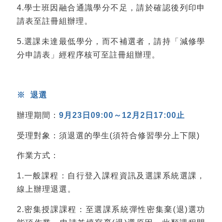
4.學士班因融合通識學分不足，請於確認後列印申
請表至註冊組辦理。
5.選課未達最低學分，而不補選者，請持「減修學
分申請表」經程序核可至註冊組辦理。
※
退選
辦理期間：
9
月
23
日
09:00
～
12
月
2
日
17:00
止
受理對象：須退選的學生(須符合修習學分上下限)
作業方式：
1.一般課程：自行登入課程資訊及選課系統選課，
線上辦理退選。
2.密集授課課程：至選課系統彈性密集棄(退)選功