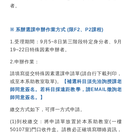
者。
※
系辦選課申辦作業方式
(
限
F2
、
P2
課程
)
1.受理期間：9月5~8日第三階段特定身分者、9月
19~22日特殊因素申辦者。
2.申辦作業：
請填寫提交特殊因素選課申請單(請自行下載列印，
或至本系助教室取單)。
【補選科目須先洽詢授課老
師同意簽名。若科目採遠距教學，請
EMAIL
徵詢老
師同意簽名。】
繳交方式如下，可擇一方式申請。
(1)到校繳交：將申請單放置於本系助教室(一樓
50107室)門口收件盒。請務必正確填寫聯絡資訊，