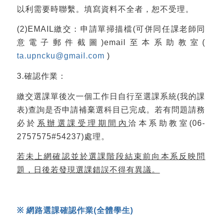
以利需要時聯繫。填寫資料不全者，恕不受理。
(2)EMAIL繳交：申請單掃描檔(可併同任課老師同
意電子郵件截圖)email至本系助教室(
ta.upncku@gmail.com
)
3.確認作業：
繳交選課單後次一個工作日自行至選課系統(我的課
表)查詢是否申請補棄選科目已完成。若有問題請務
必於
系辦選課受理期間內
洽本系助教室(06-
2757575#54237)處理。
若未上網確認並於選課階段結束前向本系反映問
題，日後若發現選課錯誤不得有異議。
※
網路選課確認作業
(
全體學生
)