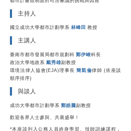
都市計畫體制面對司法審議的挑戰與因應
主持人
國立成功大學都市計劃學系
林峰田
教授
主講人
臺南市都市發展局都市規劃科
鄭伊峻
科長
政治大學地政系
戴秀雄
副教授
環境法律人協會(EJA)理事長
簡凱倫
律師 (依座談
順序排序)
與談人
成功大學都市計劃學系
鄭皓騰
副教授
歡迎各界人士參與、共襄盛舉！
*本座談列入公務人員終身學習、技師訓練課程，