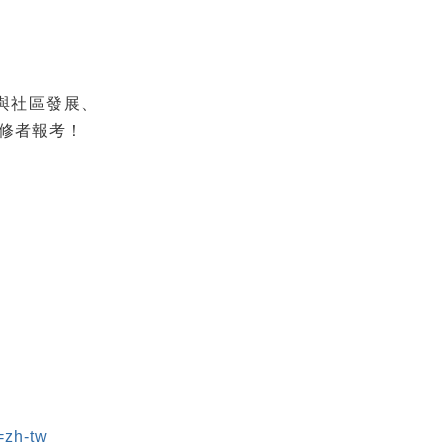
與社區發展、
修者報考！
=zh-tw