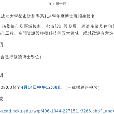
在：
博士班
成功大學都市計劃學系114學年度博士班招生報名
究涵蓋都市及區域規劃、都市設計與發展、經濟產業及住宅
都市工程、空間資訊與模擬科技等五大領域，竭誠歡迎有意進
額
（含逕行修讀博士學位）
間
09:00起至
4月14日中午12:00止
（一律採網路報名）
載
s-acad.ncku.edu.tw/p/406-1044-227151,r3266.php?Lang