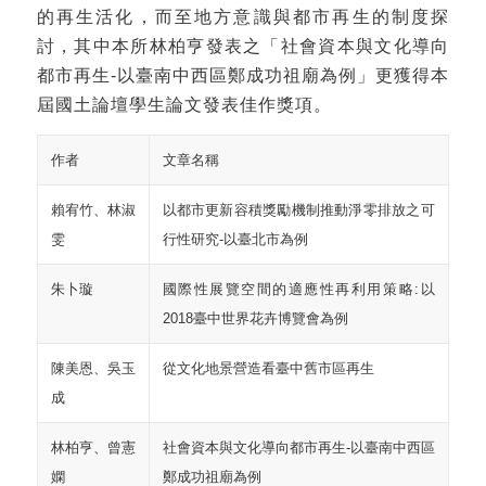
的再生活化，而至地方意識與都市再生的制度探
討，其中本所林柏亨發表之「社會資本與文化導向
都市再生-以臺南中西區鄭成功祖廟為例」更獲得本
屆國土論壇學生論文發表佳作獎項。
作者
文章名稱
賴宥竹、林淑
以都市更新容積獎勵機制推動淨零排放之可
雯
行性研究-以臺北市為例
朱卜璇
國際性展覽空間的適應性再利用策略:以
2018臺中世界花卉博覽會為例
陳美恩、吳玉
從文化地景營造看臺中舊市區再生
成
林柏亨、曾憲
社會資本與文化導向都市再生-以臺南中西區
嫻
鄭成功祖廟為例