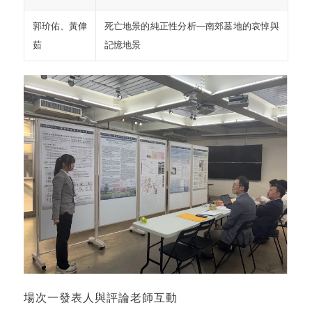
郭玠佑、黃偉
死亡地景的純正性分析—南郊墓地的哀悼與
茹
記憶地景
場次一發表人與評論老師互動