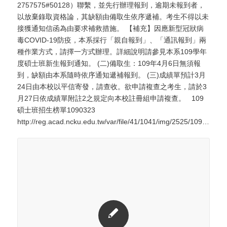
2757575#50128）聯繫，並先行辦理報到，逾期未報到者，
以放棄錄取資格論，其缺額由備取生依序遞補。考生不得以未
接獲通知信函為由要求補救措施。 【補充】因應新型冠狀病
毒COVID-19防疫，本系採行「親自報到」、「通訊報到」兩
種作業方式，請擇一方式辦理。詳細說明請參見本系109學年
度碩士班新生報到通知。 (二)備取生：109年4月6日無須報
到，缺額由本系隨時依序通知遞補報到。 (三)成績單預計3月
24日由本校以平信寄發，請查收。欲申請複查之考生，請於3
月27日依成績單附註2之規定向本校註冊組申請複查。 109
碩士班招生榜單1090323
http://reg.acad.ncku.edu.tw/var/file/41/1041/img/2525/109_2built_meet2.htm