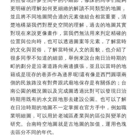
更明確的理解如何更細緻的解讀不同類型的地圖，
並且將不同地圖間合適的元素做組合相當重要，清
楚地構築我們對歷史空間的理解，過去的地圖其實
對現在來說更像畫作，當我們無法用來判定精確的
位置與位向時，也可以透過圖案等元素，了解當時
的文化與習俗，了解當時候人文的面貌，也介紹了
很多同學不知道的細節，舉例來說台南日治時期的
町的劃分是沿著道路向兩邊擴張，並且以當時的地
籍或是現存的巷弄作為邊界呢!還有像是西門圓環兩
側的民族路沒有對齊跟武廟地保存是有關係的；台
南公園的概況圖以及完成圖透過比對可以發現日治
時期用既有的水文跟地形去建設公園。也可以了解
在日治時期的地圖不一定掌握在官方手中，例如職
業明細圖，可以用於老城區產業與的區位與變革的
研究。台南時空地圖就是古地圖的加值，運用色塊
去區分不同的年代。