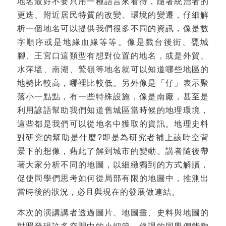
地名最好不要只用一種語言來看待，隨著統治者的
更迭、附近居民特質的改變、環境的變遷，仔細解
析一個地名可以提供我們很多不同的資訊，像是數
字順序或是地緣血緣等等。像是戲台後街、甕城
腳、王宮口這類型有想對位置的地名，或是外貿、
水萍塭、南湖、鷲嶺等地名就可以知道哪些地區的
地勢比較高，哪裡比較低。另外像是「仔」表示聚
落小一點點，有一些特殊設施，像是南廠，甚至是
利用諺語幫助我們知道舊城區當時候的地理環境，
這些都是我們可以從地名中獲取的資訊。地理史料
對研究的幫助是什麼?即是為研究者補上該時空背
景下的想像，藉此了解到城市的變動。講者隨後帶
著大家分析不同的地圖，以細緻獨到的方式解讀，
促使同學們思考如何從局部有限的地圖中，推測出
當時後的狀況，必且與現在的發展做連結。
本次的演講講者透過圖片、地圖畫、史料與地圖的
對照發現許多空間中的小細節，修課的同學們能夠