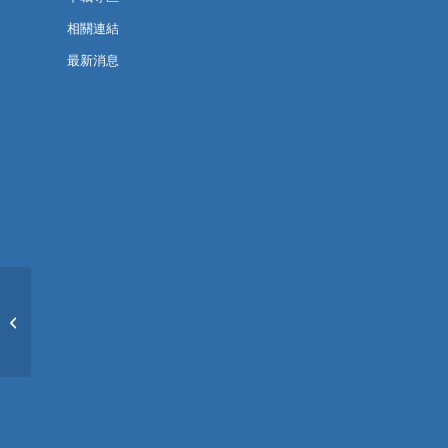
相關連結
最新消息
基本設計 (一) 課程講座
– 臺南府城歷史街區立
面專�...